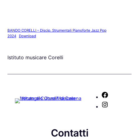
BANDO CORELLI – Discip. Strumentali Pianoforte Jazz Pop
2024
Download
Istituto musicare Corelli
F
a
I
c
n
e
s
b
t
Contatti
o
a
o