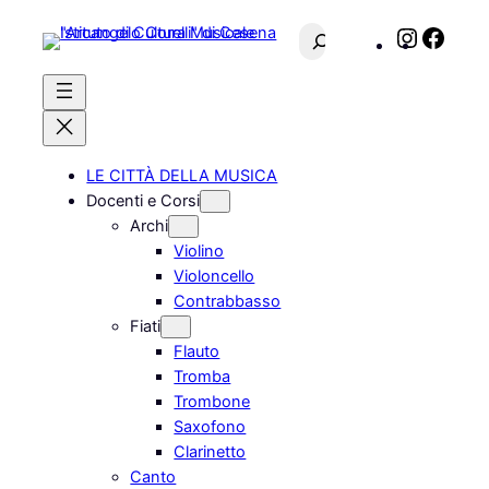
Vai
C
I
F
al
e
n
a
contenuto
r
s
c
c
t
e
a
a
b
g
o
LE CITTÀ DELLA MUSICA
r
o
Docenti e Corsi
a
k
Archi
m
Violino
Violoncello
Contrabbasso
Fiati
Flauto
Tromba
Trombone
Saxofono
Clarinetto
Canto